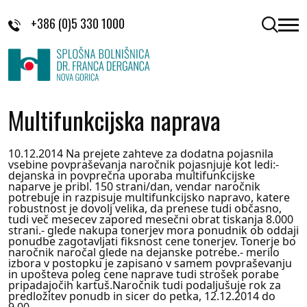
Skoči na vsebino
+386 (0)5 330 1000
odpri 
Multifunkcijska naprava
10.12.2014 Na prejete zahteve za dodatna pojasnila
vsebine povpraševanja naročnik pojasnjuje kot ledi:-
dejanska in povprečna uporaba multifunkcijske
naparve je pribl. 150 strani/dan, vendar naročnik
potrebuje in razpisuje multifunkcijsko napravo, katere
robustnost je dovolj velika, da prenese tudi občasno,
tudi več mesecev zapored mesečni obrat tiskanja 8.000
strani.- glede nakupa tonerjev mora ponudnik ob oddaji
ponudbe zagotavljati fiksnost cene tonerjev. Tonerje bo
naročnik naročal glede na dejanske potrebe.- merilo
izbora v postopku je zapisano v samem povpraševanju
in upošteva poleg cene naprave tudi strošek porabe
pripadajočih kartuš.Naročnik tudi podaljušuje rok za
predložitev ponudb in sicer do petka, 12.12.2014 do
9,00.