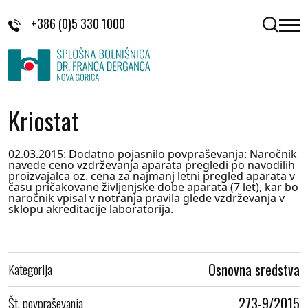
Skoči na vsebino
+386 (0)5 330 1000
odpri 
Kriostat
02.03.2015: Dodatno pojasnilo povpraševanja: Naročnik
navede ceno vzdrževanja aparata pregledi po navodilih
proizvajalca oz. cena za najmanj letni pregled aparata v
času pričakovane življenjske dobe aparata (7 let), kar bo
naročnik vpisal v notranja pravila glede vzdrževanja v
sklopu akreditacije laboratorija.
Kategorija
Osnovna sredstva
Št. povpraševanja
273-9/2015