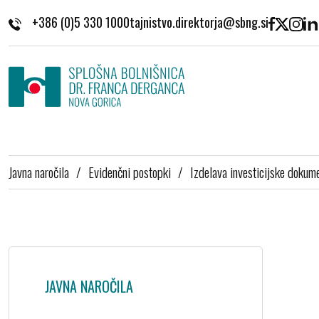
Skoči na vsebino
+386 (0)5 330 1000
Javna naročila
/
Evidenčni postopki
/
Izdelava investicijske dokumen
JAVNA NAROČILA