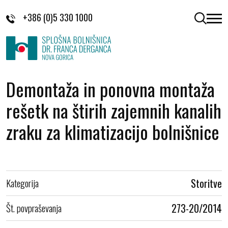
Skoči na vsebino
+386 (0)5 330 1000
odpri 
Demontaža in ponovna montaža
rešetk na štirih zajemnih kanalih
zraku za klimatizacijo bolnišnice
Kategorija
Storitve
Št. povpraševanja
273-20/2014