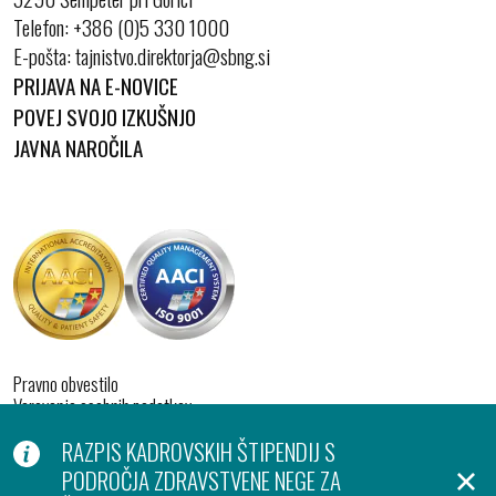
Telefon:
+386 (0)5 330 1000
E-pošta:
PRIJAVA NA E-NOVICE
POVEJ SVOJO IZKUŠNJO
JAVNA NAROČILA
Pravno obvestilo
Varovanje osebnih podatkov
Izjava o dostopnosti
RAZPIS KADROVSKIH ŠTIPENDIJ S
Piškotki
Produkcija:
PODROČJA ZDRAVSTVENE NEGE ZA
Ar©tur