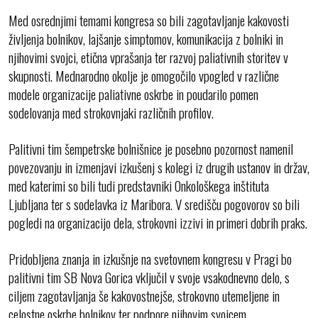
Med osrednjimi temami kongresa so bili zagotavljanje kakovosti
življenja bolnikov, lajšanje simptomov, komunikacija z bolniki in
njihovimi svojci, etična vprašanja ter razvoj paliativnih storitev v
skupnosti. Mednarodno okolje je omogočilo vpogled v različne
modele organizacije paliativne oskrbe in poudarilo pomen
sodelovanja med strokovnjaki različnih profilov.
Palitivni tim šempetrske bolnišnice je posebno pozornost namenil
povezovanju in izmenjavi izkušenj s kolegi iz drugih ustanov in držav,
med katerimi so bili tudi predstavniki Onkološkega inštituta
Ljubljana ter s sodelavka iz Maribora. V središču pogovorov so bili
pogledi na organizacijo dela, strokovni izzivi in primeri dobrih praks.
Pridobljena znanja in izkušnje na svetovnem kongresu v Pragi bo
palitivni tim SB Nova Gorica vključil v svoje vsakodnevno delo, s
ciljem zagotavljanja še kakovostnejše, strokovno utemeljene in
celostne oskrbe bolnikov ter podpore njihovim svojcem.