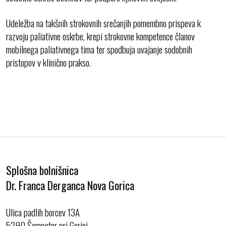
Udeležba na takšnih strokovnih srečanjih pomembno prispeva k
razvoju paliativne oskrbe, krepi strokovne kompetence članov
mobilnega paliativnega tima ter spodbuja uvajanje sodobnih
pristopov v klinično prakso.
Splošna bolnišnica
Dr. Franca Derganca Nova Gorica
Ulica padlih borcev 13A
5290 Šempeter pri Gorici