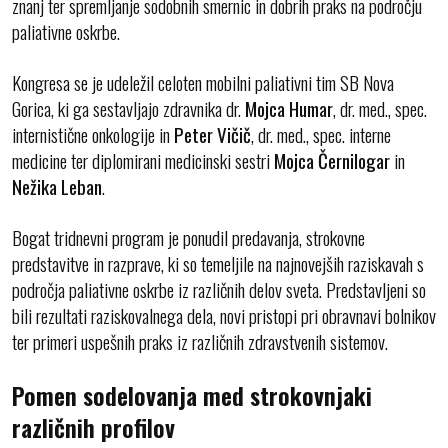
znanj ter spremljanje sodobnih smernic in dobrih praks na področju
paliativne oskrbe.
Kongresa se je udeležil celoten mobilni paliativni tim SB Nova
Gorica, ki ga sestavljajo zdravnika dr.
Mojca Humar
, dr. med., spec.
internistične onkologije in
Peter Vičič
, dr. med., spec. interne
medicine ter diplomirani medicinski sestri
Mojca Černilogar
in
Nežika Leban
.
Bogat tridnevni program je ponudil predavanja, strokovne
predstavitve in razprave, ki so temeljile na najnovejših raziskavah s
področja paliativne oskrbe iz različnih delov sveta. Predstavljeni so
bili rezultati raziskovalnega dela, novi pristopi pri obravnavi bolnikov
ter primeri uspešnih praks iz različnih zdravstvenih sistemov.
Pomen sodelovanja med strokovnjaki
različnih profilov