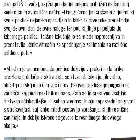
dan na OŠ Divača), saj želijo mladim poklice približati na čim bolj
konkreten in avtentičen način: »Omogočamo jim srečanja z ljudmi, ki
svoje poklice dejansko opravljajo in lahko iz prve roke predstavijo
svoj delovni dan, delovne naloge ter pot, ki jih je pripeljala do
izbranega poklica. Takšna izkušnja je za mlade neprecenljiva in
predstavlja učinkovit način za spodbujanje zanimanja za različne
poklicne poti.«
»Mladim je pomembno, da poklice doživijo v praksi – da lahko
preizkusijo določene aktivnosti, se stvari dotaknejo, jih vidijo,
občutijo in vključijo čim več čutov. Pasivno poslušanje pogosto ne
zadošča, saj pozornost hitro upade. Zato so interaktivne vsebine
bistveno učinkovitejše. Posebno vrednost imajo neposredni pogovori
s strokovnjaki, saj lahko mladi postavijo vprašanja, ki jih resnično
zanimajo, in dobijo iskrene odgovore iz resničnega delovnega
okolja.«