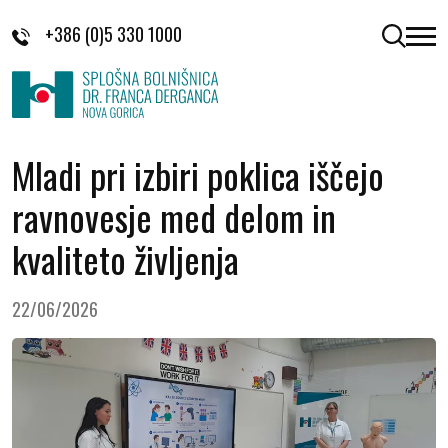
Skoči na vsebino
+386 (0)5 330 1000
odpri 
Mladi pri izbiri poklica iščejo
ravnovesje med delom in
kvaliteto življenja
22/06/2026