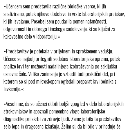
»Učencem sem predstavila različne biološke vzorce, ki jih
analiziramo, potek njihove obdelave in vrste laboratorijskih preiskav,
ki jih izvajamo. Posebej sem poudarila pomen natančnosti,
odgovornosti in dobrega timskega sodelovanja, ki so ključni za
kakovostno delo v laboratoriju.«
»Predstavitev je potekala v prijetnem in sproščenem vzdušju.
Učence so najbolj pritegnili sodobna laboratorijska oprema, potek
analize krvi ter možnosti nadaljnjega izobraževanja po zaključku
osnovne šole. Veliko zanimanja je vzbudil tudi praktični del, pri
katerem so si pod mikroskopom ogledali preparat krvi bolnika z
levkemijo.«
»Veseli me, da so učenci dobili boljši vpogled v delo laboratorijskih
strokovnjakov in spoznali pomembno vlogo laboratorijske
diagnostike pri skrbi za zdravje ljudi. Zame je bila ta predstavitev
zelo lepa in dragocena izkušnja. Želim si, da bi bilo v prihodnje še