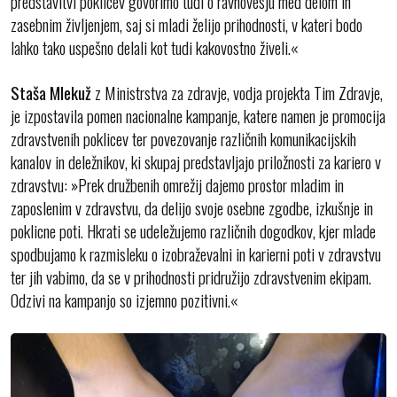
predstavitvi poklicev govorimo tudi o ravnovesju med delom in
zasebnim življenjem, saj si mladi želijo prihodnosti, v kateri bodo
lahko tako uspešno delali kot tudi kakovostno živeli.«
Staša Mlekuž
z Ministrstva za zdravje, vodja projekta Tim Zdravje,
je izpostavila pomen nacionalne kampanje, katere namen je promocija
zdravstvenih poklicev ter povezovanje različnih komunikacijskih
kanalov in deležnikov, ki skupaj predstavljajo priložnosti za kariero v
zdravstvu: »Prek družbenih omrežij dajemo prostor mladim in
zaposlenim v zdravstvu, da delijo svoje osebne zgodbe, izkušnje in
poklicne poti. Hkrati se udeležujemo različnih dogodkov, kjer mlade
spodbujamo k razmisleku o izobraževalni in karierni poti v zdravstvu
ter jih vabimo, da se v prihodnosti pridružijo zdravstvenim ekipam.
Odzivi na kampanjo so izjemno pozitivni.«