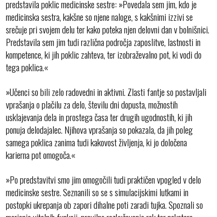
predstavila poklic medicinske sestre: »Povedala sem jim, kdo je
medicinska sestra, kakšne so njene naloge, s kakšnimi izzivi se
srečuje pri svojem delu ter kako poteka njen delovni dan v bolnišnici.
Predstavila sem jim tudi različna področja zaposlitve, lastnosti in
kompetence, ki jih poklic zahteva, ter izobraževalno pot, ki vodi do
tega poklica.«
»Učenci so bili zelo radovedni in aktivni. Zlasti fantje so postavljali
vprašanja o plačilu za delo, številu dni dopusta, možnostih
usklajevanja dela in prostega časa ter drugih ugodnostih, ki jih
ponuja delodajalec. Njihova vprašanja so pokazala, da jih poleg
samega poklica zanima tudi kakovost življenja, ki jo določena
karierna pot omogoča.«
»Po predstavitvi smo jim omogočili tudi praktičen vpogled v delo
medicinske sestre. Seznanili so se s simulacijskimi lutkami in
postopki ukrepanja ob zapori dihalne poti zaradi tujka. Spoznali so