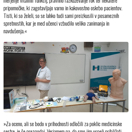
merjenje vitalnih funkcij, pravilno razkuževanje rok ter nekatere
pripomočke, ki zagotavljajo varno in kakovostno oskrbo pacientov.
Tisti, ki so želeli, so se lahko tudi sami preizkusili v posameznih
spretnostih, kar je med učenci vzbudilo veliko zanimanja in
navdušenja.«
»Za oceno, ali se bodo v prihodnosti odločili za poklic medicinske
sestre, je še prezgodaj. Verjamem pa, da smo jim uspeli približati