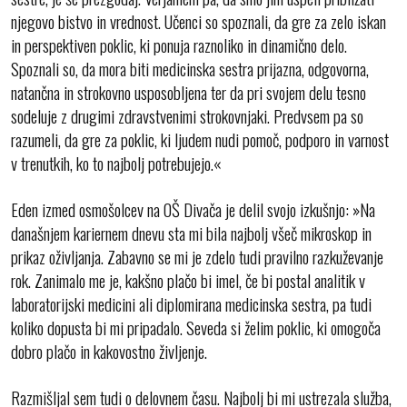
njegovo bistvo in vrednost. Učenci so spoznali, da gre za zelo iskan
in perspektiven poklic, ki ponuja raznoliko in dinamično delo.
Spoznali so, da mora biti medicinska sestra prijazna, odgovorna,
natančna in strokovno usposobljena ter da pri svojem delu tesno
sodeluje z drugimi zdravstvenimi strokovnjaki. Predvsem pa so
razumeli, da gre za poklic, ki ljudem nudi pomoč, podporo in varnost
v trenutkih, ko to najbolj potrebujejo.«
Eden izmed osmošolcev na OŠ Divača je delil svojo izkušnjo: »Na
današnjem kariernem dnevu sta mi bila najbolj všeč mikroskop in
prikaz oživljanja. Zabavno se mi je zdelo tudi pravilno razkuževanje
rok. Zanimalo me je, kakšno plačo bi imel, če bi postal analitik v
laboratorijski medicini ali diplomirana medicinska sestra, pa tudi
koliko dopusta bi mi pripadalo. Seveda si želim poklic, ki omogoča
dobro plačo in kakovostno življenje.
Razmišljal sem tudi o delovnem času. Najbolj bi mi ustrezala služba,