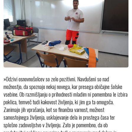
»Odzivi osnovnošolcev so zelo pozitivni. Navdušeni so nad
možnostjo, da spoznajo nekaj novega, kar presega običajne šolske
vsebine. Ob razmišljanju o prihodnosti mladim ni pomembna le izbira
poklica, temveč tudi kakovost življenja, ki jim ga ta omogoča.
Zanimajo jih vprašanja, kot so finančna varnost, možnost
samostojnega življenja, usklajevanje dela in prostega časa ter
splošno zadovoljstvo v življenju. Zato je pomembno, da ob