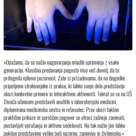
»Opažamo, da se način nagovarjanja mladih spreminja z vsako
generacijo. Klasična predavanja pogosto niso več dovolj, da bi
pritegnila njihovo pozornost. Zato si prizadevamo, da na dogodke
pripeljemo strokovnjake iz prakse, ki lahko svoje delo predstavijo
skozi konkretne primere in interaktivne aktivnosti. Tokrat so se na OŠ
Divača učencem predstavili analitik v laboratorijski medicini,
diplomirana medicinska sestra in reševalec. Prav skozi takšne
praktične prikaze in sproščen pogovor se otroci začnejo zanimati,
postavljati vprašanja in aktivno sodelovati. Na tak način jim lahko
poklice predstavimo veliko bolj nazorno, zanimivo in življenjsko.«