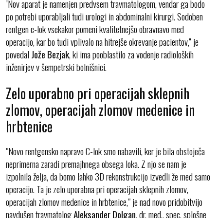
''Nov aparat je namenjen predvsem travmatologom, vendar ga bodo
po potrebi uporabljali tudi urologi in abdominalni kirurgi. Sodoben
rentgen c-lok vsekakor pomeni kvalitetnejšo obravnavo med
operacijo, kar bo tudi vplivalo na hitrejše okrevanje pacientov,'' je
povedal
Jože Bezjak
, ki ima pooblastilo za vodenje radioloških
inženirjev v šempetrski bolnišnici.
Zelo uporabno pri operacijah sklepnih
zlomov, operacijah zlomov medenice in
hrbtenice
"Novo rentgensko napravo C-lok smo nabavili, ker je bila obstoječa
neprimerna zaradi premajhnega obsega loka. Z njo se nam je
izpolnila želja, da bomo lahko 3D rekonstrukcijo izvedli že med samo
operacijo. Ta je zelo uporabna pri operacijah sklepnih zlomov,
operacijah zlomov medenice in hrbtenice," je nad novo pridobitvijo
navdušen travmatolog
Aleksander Dolgan
, dr. med., spec. splošne