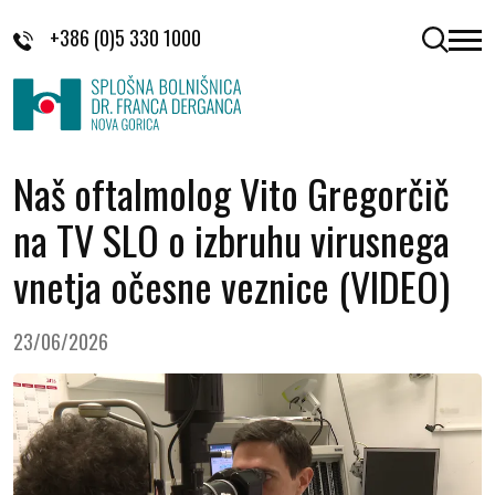
Skoči na vsebino
+386 (0)5 330 1000
odpri 
Naš oftalmolog Vito Gregorčič
na TV SLO o izbruhu virusnega
vnetja očesne veznice (VIDEO)
23/06/2026