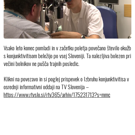
Vsako leto konec pomladi in v začetku poletja povečano število okužb
s konjunktivitisom beležijo po vsej Sloveniji. Ta nalezljiva bolezen pri
večini bolnikov ne pušča trajnih posledic.
Klikni na povezavo in si poglej prispevek o Izbruhu konjunktivitisa v
osrednji informativni oddaji na TV Slovenija –
https://www.rtvslo.si/rtv365/arhiv/175231713?s=mmc