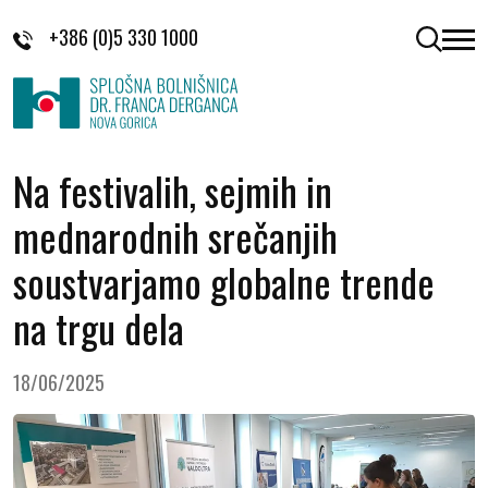
Skoči na vsebino
+386 (0)5 330 1000
odpri 
Na festivalih, sejmih in
mednarodnih srečanjih
soustvarjamo globalne trende
na trgu dela
18/06/2025