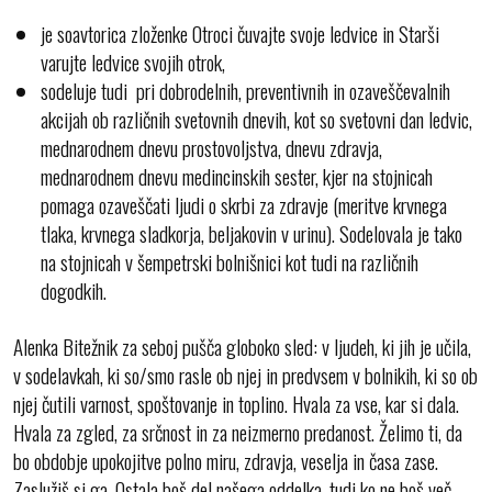
je soavtorica zloženke Otroci čuvajte svoje ledvice in Starši
varujte ledvice svojih otrok,
sodeluje tudi pri dobrodelnih, preventivnih in ozaveščevalnih
akcijah ob različnih svetovnih dnevih, kot so svetovni dan ledvic,
mednarodnem dnevu prostovoljstva, dnevu zdravja,
mednarodnem dnevu medincinskih sester, kjer na stojnicah
pomaga ozaveščati ljudi o skrbi za zdravje (meritve krvnega
tlaka, krvnega sladkorja, beljakovin v urinu). Sodelovala je tako
na stojnicah v šempetrski bolnišnici kot tudi na različnih
dogodkih.
Alenka Bitežnik za seboj pušča globoko sled: v ljudeh, ki jih je učila,
v sodelavkah, ki so/smo rasle ob njej in predvsem v bolnikih, ki so ob
njej čutili varnost, spoštovanje in toplino. Hvala za vse, kar si dala.
Hvala za zgled, za srčnost in za neizmerno predanost. Želimo ti, da
bo obdobje upokojitve polno miru, zdravja, veselja in časa zase.
Zaslužiš si ga. Ostala boš del našega oddelka, tudi ko ne boš več