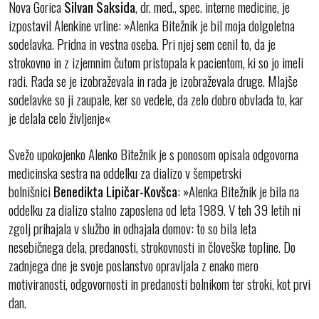
Nova Gorica
Silvan Saksida
, dr. med., spec. interne medicine, je
izpostavil Alenkine vrline: »Alenka Bitežnik je bil moja dolgoletna
sodelavka. Pridna in vestna oseba. Pri njej sem cenil to, da je
strokovno in z izjemnim čutom pristopala k pacientom, ki so jo imeli
radi. Rada se je izobraževala in rada je izobraževala druge. Mlajše
sodelavke so ji zaupale, ker so vedele, da zelo dobro obvlada to, kar
je delala celo življenje«
Svežo upokojenko Alenko Bitežnik je s ponosom opisala odgovorna
medicinska sestra na oddelku za dializo v šempetrski
bolnišnici
Benedikta Lipičar-Kovšca
: »Alenka Bitežnik je bila na
oddelku za dializo stalno zaposlena od leta 1989. V teh 39 letih ni
zgolj prihajala v službo in odhajala domov: to so bila leta
nesebičnega dela, predanosti, strokovnosti in človeške topline. Do
zadnjega dne je svoje poslanstvo opravljala z enako mero
motiviranosti, odgovornosti in predanosti bolnikom ter stroki, kot prvi
dan.