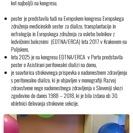
kot najboljši na kongresu.
poster je predstavila tudi na Evropskem kongresu Evropskega
združenja medicinskih sester za dializo, transplantacijo in
nefrologijo in Evropskega združenja za oskrbo bolnikov z
ledvičnimi boleznimi (EDTNA/ERCA) leta 2017 v Krakovem na
Poljskem,
leta 2025 je na kongresu EDTNA/ERCA v Portu predstavila
poster o Asistirani peritonealni dializi na domu,
je soavtorica strokovnega prispevka o nadomestnem zdravljenju
s peritonealno dializo, ki je objavljen v monografiji Razvoj
zdravstvene nege nadomestnega zdravljenja v Sloveniji skozi
zgodovino do danes 1988 – 2018, ki je bila izdana ob 30.
obletnici delovanja strokovne sekcije.