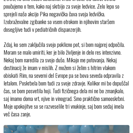
poučujemo o tem, kako naj skrbijo za svoje ledvice. Zelo lepo so
sprejeli našo akcijo Pika nogavička čuva svoja ledvička.
Izobraževalne zgibanke so vsem otrokom in njihovim staršem
dosegljive tudi v pediatričnih dispanzerjih.
Zdaj, ko sem zaključila svojo poklicno pot, si bom najprej odpočila.
Moram se malo umiriti, ker je bilo življenje in delo res intenzivno.
Nekaj bom naredila za svojo dušo. Mikajo me potovanja. Nekaj
destinacij že imam v mislih. Z možem si želim s hitrim vlakom
obiskati Rim, na severni del Evrope pa se bova seveda odpravila z
letalom. Poskrbela bom tudi za svoje zdravje. Kolikor mi bo dopuščal
čas, se bom posvetila hoji. Tudi fizičnega dela mi ne bo zmanjkalo,
saj imamo doma vrt, njive in vinograd. Smo praktično samooskrbni.
Moje upokojitve so se razveselile tri vnukinje, saj bom sedaj imela
več časa zanje.