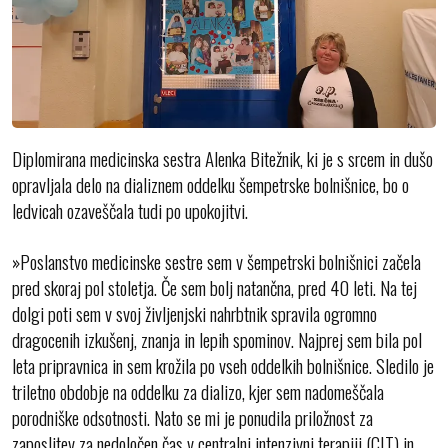
Diplomirana medicinska sestra Alenka Bitežnik, ki je s srcem in dušo
opravljala delo na dializnem oddelku šempetrske bolnišnice, bo o
ledvicah ozaveščala tudi po upokojitvi.
»Poslanstvo medicinske sestre sem v šempetrski bolnišnici začela
pred skoraj pol stoletja. Če sem bolj natančna, pred 40 leti. Na tej
dolgi poti sem v svoj življenjski nahrbtnik spravila ogromno
dragocenih izkušenj, znanja in lepih spominov. Najprej sem bila pol
leta pripravnica in sem krožila po vseh oddelkih bolnišnice. Sledilo je
triletno obdobje na oddelku za dializo, kjer sem nadomeščala
porodniške odsotnosti. Nato se mi je ponudila priložnost za
zaposlitev za nedoločen čas v centralni intenzivni terapiji (CIT) in