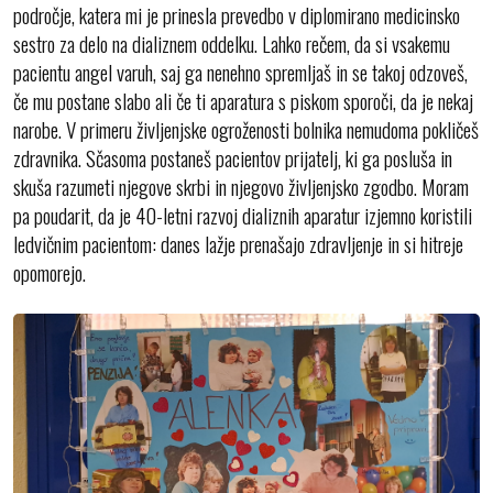
področje, katera mi je prinesla prevedbo v diplomirano medicinsko
sestro za delo na dializnem oddelku. Lahko rečem, da si vsakemu
pacientu angel varuh, saj ga nenehno spremljaš in se takoj odzoveš,
če mu postane slabo ali če ti aparatura s piskom sporoči, da je nekaj
narobe. V primeru življenjske ogroženosti bolnika nemudoma pokličeš
zdravnika. Sčasoma postaneš pacientov prijatelj, ki ga posluša in
skuša razumeti njegove skrbi in njegovo življenjsko zgodbo. Moram
pa poudarit, da je 40-letni razvoj dializnih aparatur izjemno koristili
ledvičnim pacientom: danes lažje prenašajo zdravljenje in si hitreje
opomorejo.