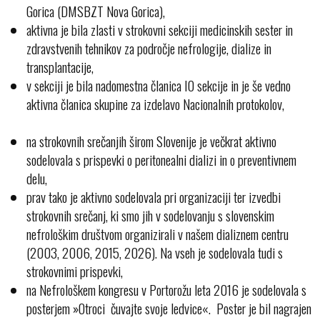
Gorica (DMSBZT Nova Gorica),
aktivna je bila zlasti v strokovni sekciji medicinskih sester in
zdravstvenih tehnikov za področje nefrologije, dialize in
transplantacije,
v sekciji je bila nadomestna članica IO sekcije in je še vedno
aktivna članica skupine za izdelavo Nacionalnih protokolov,
na strokovnih srečanjih širom Slovenije je večkrat aktivno
sodelovala s prispevki o peritonealni dializi in o preventivnem
delu,
prav tako je aktivno sodelovala pri organizaciji ter izvedbi
strokovnih srečanj, ki smo jih v sodelovanju s slovenskim
nefrološkim društvom organizirali v našem dializnem centru
(2003, 2006, 2015, 2026). Na vseh je sodelovala tudi s
strokovnimi prispevki,
na Nefrološkem kongresu v Portorožu leta 2016 je sodelovala s
posterjem »Otroci čuvajte svoje ledvice«. Poster je bil nagrajen