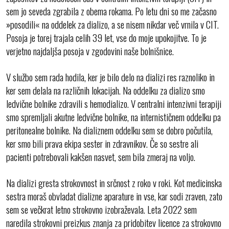
sem jo seveda zgrabila z obema rokama. Po letu dni so me začasno
»posodili« na oddelek za dializo, a se nisem nikdar več vrnila v CIT.
Posoja je torej trajala celih 39 let, vse do moje upokojitve. To je
verjetno najdaljša posoja v zgodovini naše bolnišnice.
V službo sem rada hodila, ker je bilo delo na dializi res raznoliko in
ker sem delala na različnih lokacijah. Na oddelku za dializo smo
ledvične bolnike zdravili s hemodializo. V centralni intenzivni terapiji
smo spremljali akutne ledvične bolnike, na internističnem oddelku pa
peritonealne bolnike. Na dializnem oddelku sem se dobro počutila,
ker smo bili prava ekipa sester in zdravnikov. Če so sestre ali
pacienti potrebovali kakšen nasvet, sem bila zmeraj na voljo.
Na dializi gresta strokovnost in srčnost z roko v roki. Kot medicinska
sestra moraš obvladat dializne aparature in vse, kar sodi zraven, zato
sem se večkrat letno strokovno izobraževala. Leta 2022 sem
naredila strokovni preizkus znanja za pridobitev licence za strokovno