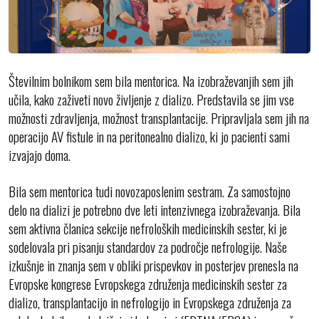
Številnim bolnikom sem bila mentorica. Na izobraževanjih sem jih
učila, kako zaživeti novo življenje z dializo. Predstavila se jim vse
možnosti zdravljenja, možnost transplantacije. Pripravljala sem jih na
operacijo AV fistule in na peritonealno dializo, ki jo pacienti sami
izvajajo doma.
Bila sem mentorica tudi novozaposlenim sestram. Za samostojno
delo na dializi je potrebno dve leti intenzivnega izobraževanja. Bila
sem aktivna članica sekcije nefroloških medicinskih sester, ki je
sodelovala pri pisanju standardov za področje nefrologije. Naše
izkušnje in znanja sem v obliki prispevkov in posterjev prenesla na
Evropske kongrese Evropskega združenja medicinskih sester za
dializo, transplantacijo in nefrologijo in Evropskega združenja za