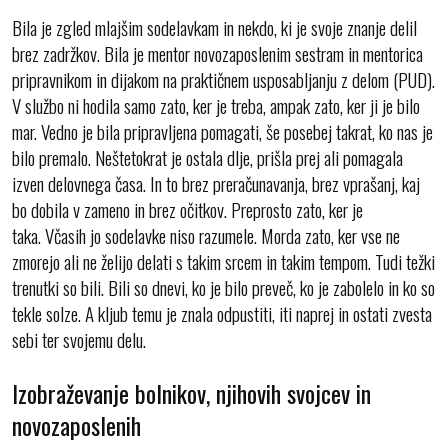
Bila je zgled mlajšim sodelavkam in nekdo, ki je svoje znanje delil
brez zadržkov. Bila je mentor novozaposlenim sestram in mentorica
pripravnikom in dijakom na praktičnem usposabljanju z delom (PUD).
V službo ni hodila samo zato, ker je treba, ampak zato, ker ji je bilo
mar. Vedno je bila pripravljena pomagati, še posebej takrat, ko nas je
bilo premalo. Neštetokrat je ostala dlje, prišla prej ali pomagala
izven delovnega časa. In to brez preračunavanja, brez vprašanj, kaj
bo dobila v zameno in brez očitkov. Preprosto zato, ker je
taka. Včasih jo sodelavke niso razumele. Morda zato, ker vse ne
zmorejo ali ne želijo delati s takim srcem in takim tempom. Tudi težki
trenutki so bili. Bili so dnevi, ko je bilo preveč, ko je zabolelo in ko so
tekle solze. A kljub temu je znala odpustiti, iti naprej in ostati zvesta
sebi ter svojemu delu.
Izobraževanje bolnikov, njihovih svojcev in
novozaposlenih