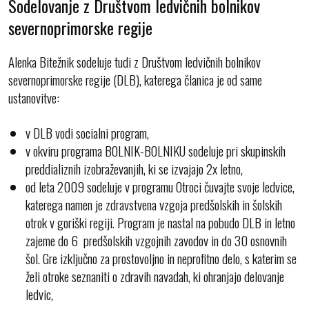
Sodelovanje z Društvom ledvičnih bolnikov
severnoprimorske regije
Alenka Bitežnik sodeluje tudi z Društvom ledvičnih bolnikov
severnoprimorske regije (DLB), katerega članica je od same
ustanovitve:
v DLB vodi socialni program,
v okviru programa BOLNIK-BOLNIKU sodeluje pri skupinskih
preddializnih izobraževanjih, ki se izvajajo 2x letno,
od leta 2009 sodeluje v programu Otroci čuvajte svoje ledvice,
katerega namen je zdravstvena vzgoja predšolskih in šolskih
otrok v goriški regiji. Program je nastal na pobudo DLB in letno
zajeme do 6 predšolskih vzgojnih zavodov in do 30 osnovnih
šol. Gre izključno za prostovoljno in neprofitno delo, s katerim se
želi otroke seznaniti o zdravih navadah, ki ohranjajo delovanje
ledvic,