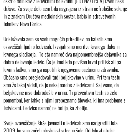
oskrbo bolnikov z ledvičnimi boleznimi (EDTNA/ERCA) izven naše
države. Za svoje delo sem bila nagrajena iz strani nefrološke sekcije
in z znakom Društva medicinskih sester, babic in zdravstvenih
tehnikov Nova Gorica.
Udeleževala sem se vseh mogočih prireditev, na katerih smo
ozaveščali ljudi o ledvicah. Izvajali smo meritve krvnega tlaka in
krvnega sladkorja. To sta namreč dva najpomembnejša dejavnika za
dobro delovanje ledvic. Če je imel kdo povišan krvni pritisk ali pa
krvni sladkor, smo ga napotili k njegovemu osebnemu zdravniku.
Občasno smo pregledovali tudi beljakovine v urinu. Pri tem testu
smo že takoj videli, da je nekaj narobe z ledvicami. Saj vemo, da
beljakovine niso dobrodošle v urinu. Ti preventivni testi so zelo
pomembni, ker lahko z njimi prepoznamo človeka, ki ima probleme z
ledvicami. Ledvice namreč ne bolijo, ko zbolijo.
Svoje ozaveščanje širše javnosti o ledvicah smo nadgradili leta
2009, ko smo začeli obiskovat vrtce in šole. Od takrat otroke