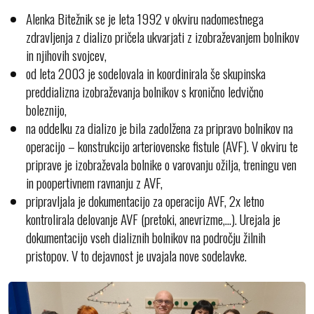
Alenka Bitežnik se je leta 1992 v okviru nadomestnega
zdravljenja z dializo pričela ukvarjati z izobraževanjem bolnikov
in njihovih svojcev,
od leta 2003 je sodelovala in koordinirala še skupinska
preddializna izobraževanja bolnikov s kronično ledvično
boleznijo,
na oddelku za dializo je bila zadolžena za pripravo bolnikov na
operacijo – konstrukcijo arteriovenske fistule (AVF). V okviru te
priprave je izobraževala bolnike o varovanju ožilja, treningu ven
in poopertivnem ravnanju z AVF,
pripravljala je dokumentacijo za operacijo AVF, 2x letno
kontrolirala delovanje AVF (pretoki, anevrizme,...). Urejala je
dokumentacijo vseh dializnih bolnikov na področju žilnih
pristopov. V to dejavnost je uvajala nove sodelavke.