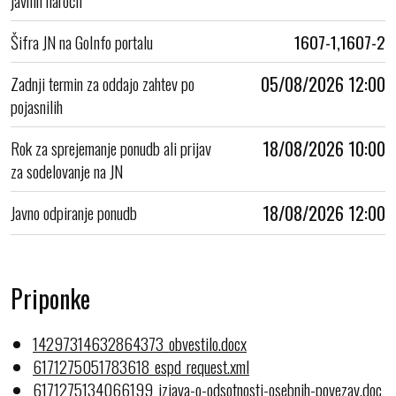
Šifra JN na GoInfo portalu
1607-1,1607-2
Zadnji termin za oddajo zahtev po
05/08/2026 12:00
pojasnilih
Rok za sprejemanje ponudb ali prijav
18/08/2026 10:00
za sodelovanje na JN
Javno odpiranje ponudb
18/08/2026 12:00
Priponke
14297314632864373_obvestilo.docx
6171275051783618_espd_request.xml
6171275134066199_izjava-o-odsotnosti-osebnih-povezav.doc