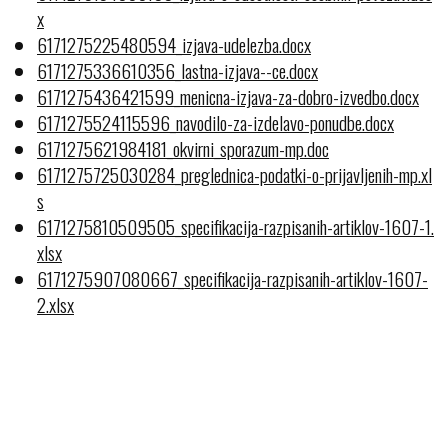
x
6171275225480594_izjava-udelezba.docx
6171275336610356_lastna-izjava--ce.docx
6171275436421599_menicna-izjava-za-dobro-izvedbo.docx
6171275524115596_navodilo-za-izdelavo-ponudbe.docx
6171275621984181_okvirni_sporazum-mp.doc
6171275725030284_preglednica-podatki-o-prijavljenih-mp.xl
s
6171275810509505_specifikacija-razpisanih-artiklov-1607-1.
xlsx
6171275907080667_specifikacija-razpisanih-artiklov-1607-
2.xlsx