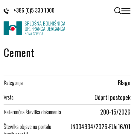
Skoči na vsebino
+386 (0)5 330 1000
odpri 
Cement
Kategorija
Blago
Vrsta
Odprti postopek
Referenčna številka dokumenta
200-15/2026
Številka objave na portalu
JN004934/2026-EUe16/01
javnih naročil