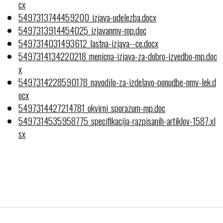
cx
5497313744459200_izjava-udelezba.docx
5497313914454025_izjavanmv-mp.doc
5497314031493612_lastna-izjava--ce.docx
5497314134220218_menicna-izjava-za-dobro-izvedbo-mp.doc
x
5497314228590178_navodilo-za-izdelavo-ponudbe-nmv-lek.d
ocx
5497314427214781_okvirni_sporazum-mp.doc
5497314535958775_specifikacija-razpisanih-artiklov-1587.xl
sx