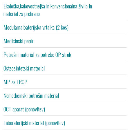
Ekološka,kakovostnejša in konvencionalna živila in
B
material za prehrano
Modularna baterijska vrtalka (2 kos)
B
Medicinski papir
B
Potrošni material za potrebe OP strok
B
Osteosintetski material
B
MP za ERCP
B
Nemedicinski potrošni material
B
OCT aparat (ponovitev)
B
Laboratorijski material (ponovitev)
B