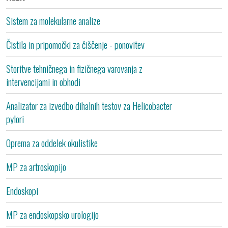
Sistem za molekularne analize
B
Čistila in pripomočki za čiščenje - ponovitev
B
Storitve tehničnega in fizičnega varovanja z
S
intervencijami in obhodi
Analizator za izvedbo dihalnih testov za Helicobacter
B
pylori
Oprema za oddelek okulistike
B
MP za artroskopijo
B
Endoskopi
B
MP za endoskopsko urologijo
B