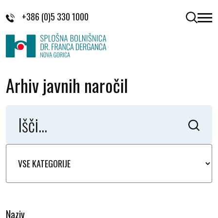
Skoči na vsebino
+386 (0)5 330 1000
odpri 
Arhiv javnih naročil
Naziv
K