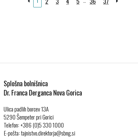
2
3
4
5
36
37
1
…
Splošna bolnišnica
Dr. Franca Derganca Nova Gorica
Ulica padlih borcev 13A
5290 Šempeter pri Gorici
Telefon:
+386 (0)5 330 1000
E-pošta: