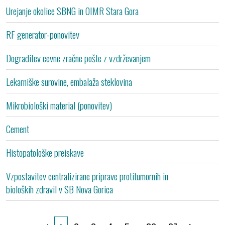
Urejanje okolice SBNG in OIMR Stara Gora
S
RF generator-ponovitev
B
Dograditev cevne zračne pošte z vzdrževanjem
S
Lekarniške surovine, embalaža steklovina
B
Mikrobiološki material (ponovitev)
B
Cement
B
Histopatološke preiskave
S
Vzpostavitev centralizirane priprave protitumornih in
B
bioloških zdravil v SB Nova Gorica